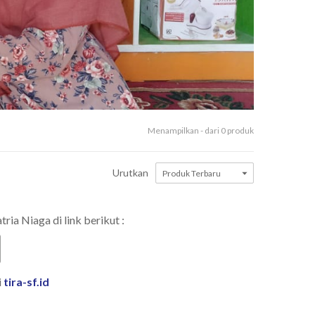
Menampilkan - dari 0 produk
Urutkan
ria Niaga di link berikut :
i
tira-sf.id