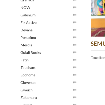
NOW
(0)
Galenium
(0)
Fiz Active
(0)
Devana
(0)
Portofino
(0)
SEM
Merdis
(0)
Gulali Books
(0)
Tampilka
Fatih
(0)
Touchans
(0)
Ecohome
(0)
Clovertec
(0)
Gweich
(0)
Zukamura
(0)
Cypruz
(0)