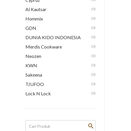
Al Kautsar
(0)
Hommix
(0)
GDN
(0)
DUNIA KIDO INDONESIA
(0)
Merdis Cookware
(0)
Neozen
(0)
KWN
(0)
Sakeena
(0)
TJUFOO
(0)
Lock N Lock
(0)