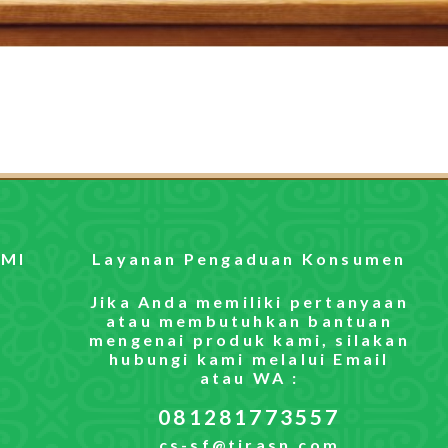
MI
Layanan Pengaduan Konsumen
Jika Anda memiliki pertanyaan
atau membutuhkan bantuan
mengenai produk kami, silakan
hubungi kami melalui Email
atau WA :
081281773557
cs-sf@tirasn.com