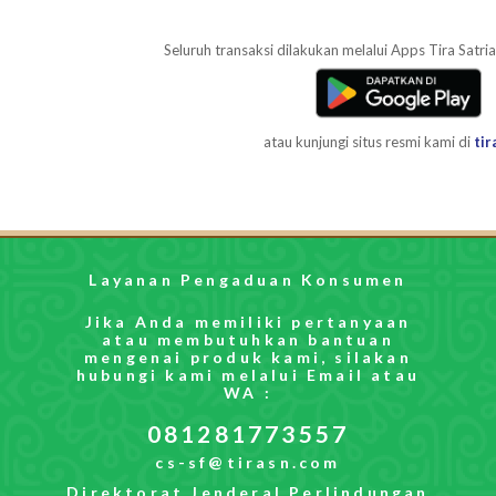
Seluruh transaksi dilakukan melalui Apps Tira Satria 
atau kunjungi situs resmi kami di
tir
Layanan Pengaduan Konsumen
Jika Anda memiliki pertanyaan
atau membutuhkan bantuan
mengenai produk kami, silakan
hubungi kami melalui Email atau
WA :
081281773557
cs-sf@tirasn.com
Direktorat Jenderal Perlindungan